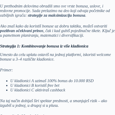
U prethodnim delovima obradili smo sve vrste bonusa, uslove, i
redovne promocije. Sada prelazimo na deo koji odvaja početnike od
ozbiljnih igrača:
strategije za maksimizaciju bonusa
.
Ako znaš kako da koristiš bonuse uz dobru taktiku, možeš ostvariti
pozitivan očekivani prinos
, čak i kad gubiš pojedinačne tikete. Ključ je
u pametnom planiranju, matematici i diversifikaciji.
Strategija 1: Kombinovanje bonusa iz više kladionica
Umesto da celu uplatu ostaviš na jednoj platformi, iskoristi welcome
bonuse u 3–4 različite kladionice.
Primer:
U kladionici A uzimaš 100% bonus do 10.000 RSD
U kladionici B koristiš free bet
U kladionici C aktiviraš cashback
Na taj način dobijaš širi spektar prednosti, a smanjuješ rizik – ako
izgubiš u jednoj, u drugoj si u plusu.