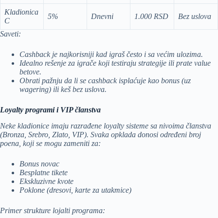
Kladionica
5%
Dnevni
1.000 RSD
Bez uslova
C
Saveti:
Cashback je najkorisniji kad igraš često i sa većim ulozima.
Idealno rešenje za igrače koji testiraju strategije ili prate value
betove.
Obrati pažnju da li se cashback isplaćuje kao bonus (uz
wagering) ili keš bez uslova.
Loyalty programi i VIP članstva
Neke kladionice imaju razrađene loyalty sisteme sa nivoima članstva
(Bronza, Srebro, Zlato, VIP). Svaka opklada donosi određeni broj
poena, koji se mogu zameniti za:
Bonus novac
Besplatne tikete
Ekskluzivne kvote
Poklone (dresovi, karte za utakmice)
Primer strukture lojalti programa: