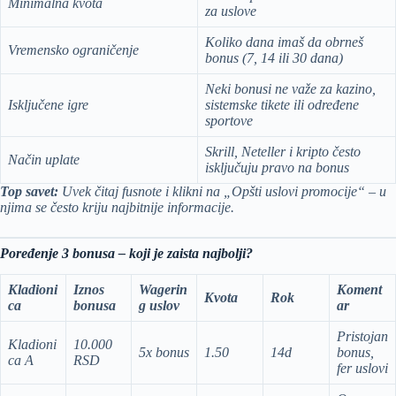
Minimalna kvota
za uslove
Koliko dana imaš da obrneš
Vremensko ograničenje
bonus (7, 14 ili 30 dana)
Neki bonusi ne važe za kazino,
Isključene igre
sistemske tikete ili određene
sportove
Skrill, Neteller i kripto često
Način uplate
isključuju pravo na bonus
Top savet:
Uvek čitaj fusnote i klikni na „Opšti uslovi promocije“ – u
njima se često kriju najbitnije informacije.
Poređenje 3 bonusa – koji je zaista najbolji?
Kladioni
Iznos
Wagerin
Koment
Kvota
Rok
ca
bonusa
g uslov
ar
Pristojan
Kladioni
10.000
5x bonus
1.50
14d
bonus,
ca A
RSD
fer uslovi