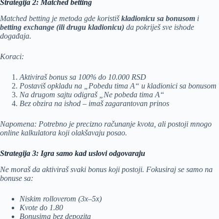
Strategija 2: Matched betting
Matched betting je metoda gde koristiš
kladionicu sa bonusom
i
betting exchange (ili drugu kladionicu)
da pokriješ sve ishode
događaja.
Koraci:
Aktiviraš bonus sa 100% do 10.000 RSD
Postaviš opkladu na „Pobedu tima A“ u kladionici sa bonusom
Na drugom sajtu odigraš „Ne pobeda tima A“
Bez obzira na ishod – imaš zagarantovan prinos
Napomena: Potrebno je precizno računanje kvota, ali postoji mnogo
online kalkulatora koji olakšavaju posao.
Strategija 3: Igra samo kad uslovi odgovaraju
Ne moraš da aktiviraš svaki bonus koji postoji. Fokusiraj se samo na
bonuse sa:
Niskim rolloverom (3x–5x)
Kvote do 1.80
Bonusima bez depozita