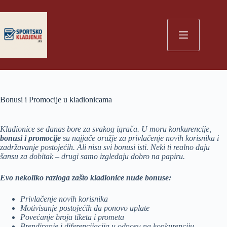
Skip
to
content
Bonusi i Promocije u kladionicama
Kladionice se danas bore za svakog igrača. U moru konkurencije,
bonusi i promocije
su najjače oružje za privlačenje novih korisnika i
zadržavanje postojećih. Ali nisu svi bonusi isti. Neki ti realno daju
šansu za dobitak – drugi samo izgledaju dobro na papiru.
Evo nekoliko razloga zašto kladionice nude bonuse:
Privlačenje novih korisnika
Motivisanje postojećih da ponovo uplate
Povećanje broja tiketa i prometa
Brendiranje i diferencijacija u odnosu na konkurenciju