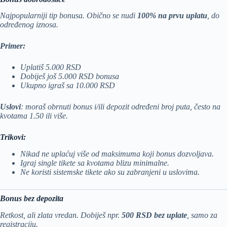
Najpopularniji tip bonusa. Obično se nudi
100% na prvu uplatu
, do
određenog iznosa.
Primer:
Uplatiš 5.000 RSD
Dobiješ još 5.000 RSD bonusa
Ukupno igraš sa 10.000 RSD
Uslovi
: moraš obrnuti bonus i/ili depozit određeni broj puta, često na
kvotama 1.50 ili više.
Trikovi:
Nikad ne uplaćuj više od maksimuma koji bonus dozvoljava.
Igraj single tikete sa kvotama blizu minimalne.
Ne koristi sistemske tikete ako su zabranjeni u uslovima.
Bonus bez depozita
Retkost, ali zlata vredan. Dobiješ npr.
500 RSD bez uplate
, samo za
registraciju.