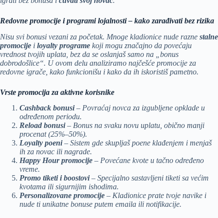
igrati bez bonusa i
čuvati svoj novac
.
Redovne promocije i programi lojalnosti – kako zarađivati bez rizika
Nisu svi bonusi vezani za početak. Mnoge kladionice nude razne
stalne
promocije
i
loyalty programe
koji mogu značajno da povećaju
vrednost tvojih uplata, bez da se oslanjaš samo na „bonus
dobrodošlice“. U ovom delu analiziramo najčešće promocije za
redovne igrače, kako funkcionišu i kako da ih iskoristiš pametno.
Vrste promocija za aktivne korisnike
Cashback bonusi
– Povraćaj novca za izgubljene opklade u
određenom periodu.
Reload bonusi
– Bonus na svaku novu uplatu, obično manji
procenat (25%–50%).
Loyalty poeni
– Sistem gde skupljaš poene klađenjem i menjaš
ih za novac ili nagrade.
Happy Hour promocije
– Povećane kvote u tačno određeno
vreme.
Promo tiketi i boostovi
– Specijalno sastavljeni tiketi sa većim
kvotama ili sigurnijim ishodima.
Personalizovane promocije
– Kladionice prate tvoje navike i
nude ti unikatne bonuse putem emaila ili notifikacije.