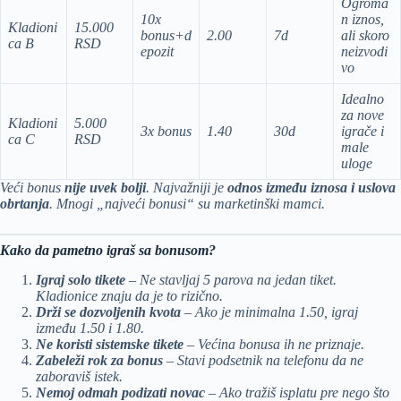
Ogroma
10x
n iznos,
Kladioni
15.000
bonus+d
2.00
7d
ali skoro
ca B
RSD
epozit
neizvodi
vo
Idealno
za nove
Kladioni
5.000
3x bonus
1.40
30d
igrače i
ca C
RSD
male
uloge
Veći bonus
nije uvek bolji
. Najvažniji je
odnos između iznosa i uslova
obrtanja
. Mnogi „najveći bonusi“ su marketinški mamci.
Kako da pametno igraš sa bonusom?
Igraj solo tikete
– Ne stavljaj 5 parova na jedan tiket.
Kladionice znaju da je to rizično.
Drži se dozvoljenih kvota
– Ako je minimalna 1.50, igraj
između 1.50 i 1.80.
Ne koristi sistemske tikete
– Većina bonusa ih ne priznaje.
Zabeleži rok za bonus
– Stavi podsetnik na telefonu da ne
zaboraviš istek.
Nemoj odmah podizati novac
– Ako tražiš isplatu pre nego što