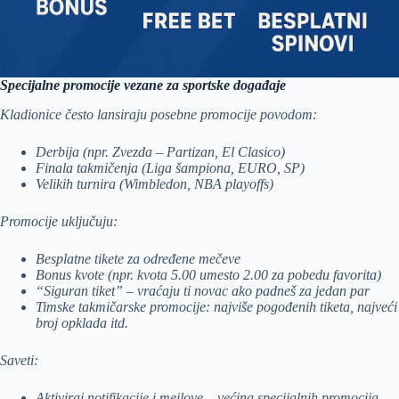
Specijalne promocije vezane za sportske događaje
Kladionice često lansiraju posebne promocije povodom:
Derbija (npr. Zvezda – Partizan, El Clasico)
Finala takmičenja (Liga šampiona, EURO, SP)
Velikih turnira (Wimbledon, NBA playoffs)
Promocije uključuju:
Besplatne tikete za određene mečeve
Bonus kvote (npr. kvota 5.00 umesto 2.00 za pobedu favorita)
“Siguran tiket” – vraćaju ti novac ako padneš za jedan par
Timske takmičarske promocije: najviše pogođenih tiketa, najveći
broj opklada itd.
Saveti:
Aktiviraj notifikacije i mejlove – većina specijalnih promocija