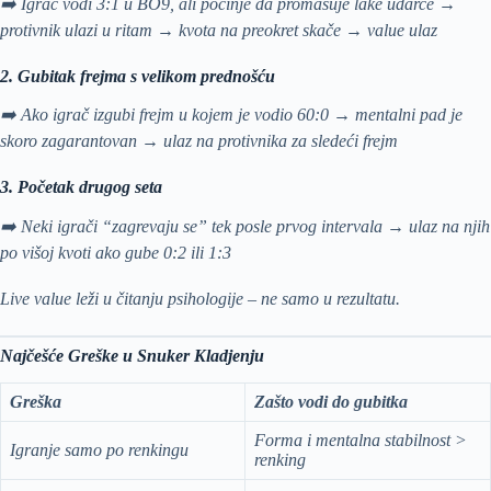
➡️ Igrač vodi 3:1 u BO9, ali počinje da promašuje lake udarce →
protivnik ulazi u ritam → kvota na preokret skače → value ulaz
2. Gubitak frejma s velikom prednošću
➡️ Ako igrač izgubi frejm u kojem je vodio 60:0 → mentalni pad je
skoro zagarantovan → ulaz na protivnika za sledeći frejm
3. Početak drugog seta
➡️ Neki igrači “zagrevaju se” tek posle prvog intervala → ulaz na njih
po višoj kvoti ako gube 0:2 ili 1:3
Live value leži u čitanju psihologije – ne samo u rezultatu.
Najčešće Greške u Snuker Kladjenju
Greška
Zašto vodi do gubitka
Forma i mentalna stabilnost >
Igranje samo po renkingu
renking