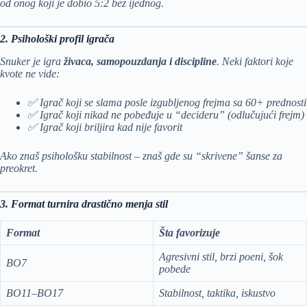
od onog koji je dobio 5:2 bez ijednog.
2. Psihološki profil igrača
Snuker je igra
živaca, samopouzdanja i discipline
. Neki faktori koje
kvote ne vide:
✅ Igrač koji se slama posle izgubljenog frejma sa 60+ prednosti
✅ Igrač koji nikad ne pobeđuje u “decideru” (odlučujući frejm)
✅ Igrač koji briljira kad nije favorit
Ako znaš psihološku stabilnost – znaš gde su “skrivene” šanse za
preokret.
3. Format turnira drastično menja stil
Format
Šta favorizuje
Agresivni stil, brzi poeni, šok
BO7
pobede
BO11–BO17
Stabilnost, taktika, iskustvo