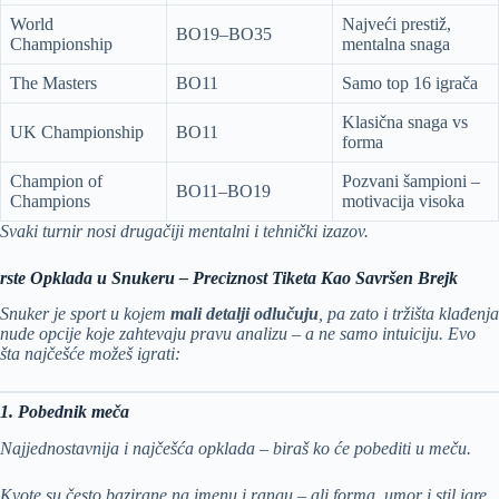
World
Najveći prestiž,
BO19–BO35
Championship
mentalna snaga
The Masters
BO11
Samo top 16 igrača
Klasična snaga vs
UK Championship
BO11
forma
Champion of
Pozvani šampioni –
BO11–BO19
Champions
motivacija visoka
Svaki turnir nosi drugačiji mentalni i tehnički izazov.
rste Opklada u Snukeru – Preciznost Tiketa Kao Savršen Brejk
Snuker je sport u kojem
mali detalji odlučuju
, pa zato i tržišta klađenja
nude opcije koje zahtevaju pravu analizu – a ne samo intuiciju. Evo
šta najčešće možeš igrati:
1. Pobednik meča
Najjednostavnija i najčešća opklada – biraš ko će pobediti u meču.
Kvote su često bazirane na imenu i rangu – ali forma, umor i stil igre