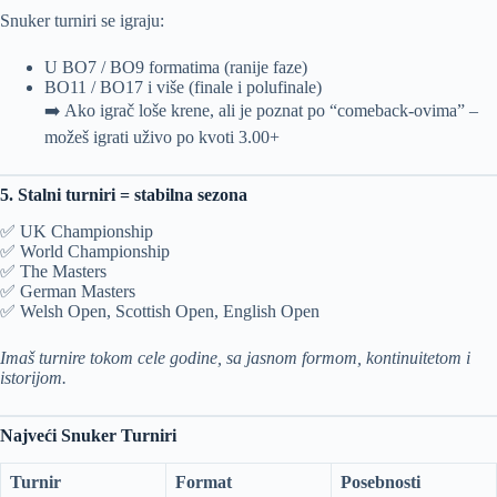
Snuker turniri se igraju:
U BO7 / BO9 formatima (ranije faze)
BO11 / BO17 i više (finale i polufinale)
➡️ Ako igrač loše krene, ali je poznat po “comeback-ovima” –
možeš igrati uživo po kvoti 3.00+
5. Stalni turniri = stabilna sezona
✅ UK Championship
✅ World Championship
✅ The Masters
✅ German Masters
✅ Welsh Open, Scottish Open, English Open
Imaš turnire tokom cele godine, sa jasnom formom, kontinuitetom i
istorijom.
Najveći Snuker Turniri
Turnir
Format
Posebnosti