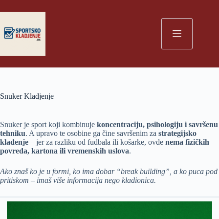
Skip
to
content
Snuker Kladjenje
Snuker je sport koji kombinuje
koncentraciju, psihologiju i savršenu
tehniku
. A upravo te osobine ga čine savršenim za
strategijsko
klađenje
– jer za razliku od fudbala ili košarke, ovde
nema fizičkih
povreda, kartona ili vremenskih uslova
.
Ako znaš ko je u formi, ko ima dobar “break building”, a ko puca pod
pritiskom – imaš više informacija nego kladionica.