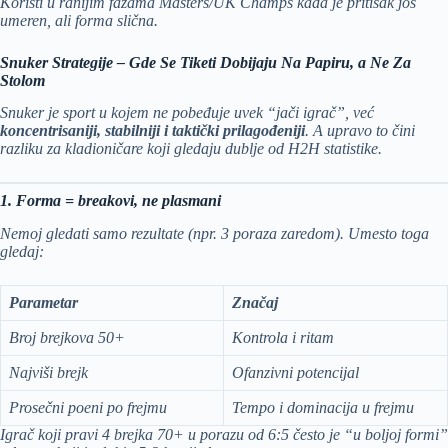
Koristi u ranijim fazama Masters/UK Champs kada je pritisak još
umeren, ali forma slična.
Snuker Strategije – Gde Se Tiketi Dobijaju Na Papiru, a Ne Za
Stolom
Snuker je sport u kojem ne pobeđuje uvek “jači igrač”, već
koncentrisaniji, stabilniji i taktički prilagođeniji
. A upravo to čini
razliku za kladioničare koji gledaju dublje od H2H statistike.
1. Forma = breakovi, ne plasmani
Nemoj gledati samo rezultate (npr. 3 poraza zaredom). Umesto toga
gledaj:
Parametar
Značaj
Broj brejkova 50+
Kontrola i ritam
Najviši brejk
Ofanzivni potencijal
Prosečni poeni po frejmu
Tempo i dominacija u frejmu
Igrač koji pravi 4 brejka 70+ u porazu od 6:5 često je “u boljoj formi”