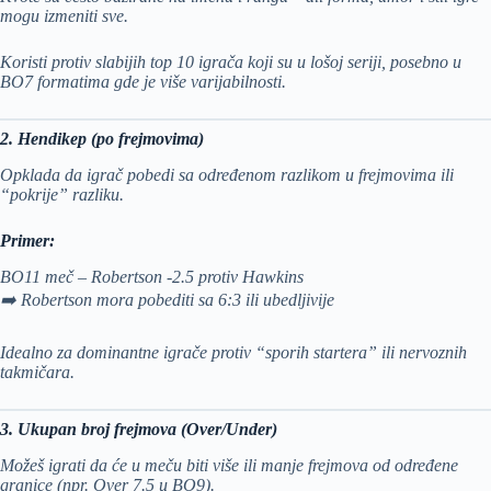
mogu izmeniti sve.
Koristi protiv slabijih top 10 igrača koji su u lošoj seriji, posebno u
BO7 formatima gde je više varijabilnosti.
2. Hendikep (po frejmovima)
Opklada da igrač pobedi sa određenom razlikom u frejmovima ili
“pokrije” razliku.
Primer:
BO11 meč – Robertson -2.5 protiv Hawkins
➡️ Robertson mora pobediti sa 6:3 ili ubedljivije
Idealno za dominantne igrače protiv “sporih startera” ili nervoznih
takmičara.
3. Ukupan broj frejmova (Over/Under)
Možeš igrati da će u meču biti više ili manje frejmova od određene
granice (npr. Over 7.5 u BO9).