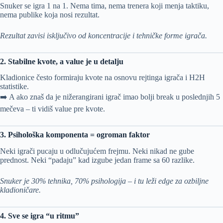
Snuker se igra 1 na 1. Nema tima, nema trenera koji menja taktiku,
nema publike koja nosi rezultat.
Rezultat zavisi isključivo od koncentracije i tehničke forme igrača.
2. Stabilne kvote, a value je u detalju
Kladionice često formiraju kvote na osnovu rejtinga igrača i H2H
statistike.
➡️ A ako znaš da je nižerangirani igrač imao bolji break u poslednjih 5
mečeva – ti vidiš value pre kvote.
3. Psihološka komponenta = ogroman faktor
Neki igrači pucaju u odlučujućem frejmu. Neki nikad ne gube
prednost. Neki “padaju” kad izgube jedan frame sa 60 razlike.
Snuker je 30% tehnika, 70% psihologija – i tu leži edge za ozbiljne
kladioničare.
4. Sve se igra “u ritmu”