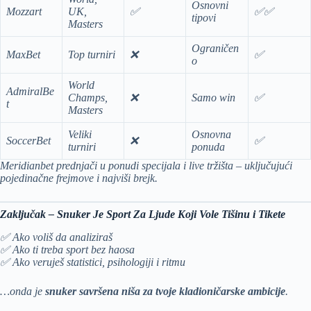
Osnovni
Mozzart
UK,
✅
✅✅
tipovi
Masters
Ograničen
MaxBet
Top turniri
❌
✅
o
World
AdmiralBe
Champs,
❌
Samo win
✅
t
Masters
Veliki
Osnovna
SoccerBet
❌
✅
turniri
ponuda
Meridianbet prednjači u ponudi specijala i live tržišta – uključujući
pojedinačne frejmove i najviši brejk.
Zaključak – Snuker Je Sport Za Ljude Koji Vole Tišinu i Tikete
✅ Ako voliš da analiziraš
✅ Ako ti treba sport bez haosa
✅ Ako veruješ statistici, psihologiji i ritmu
…onda je
snuker savršena niša za tvoje kladioničarske ambicije
.