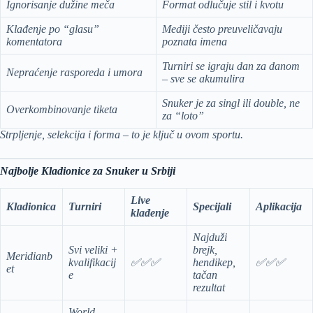
Ignorisanje dužine meča
Format odlučuje stil i kvotu
Klađenje po “glasu”
Mediji često preuveličavaju
komentatora
poznata imena
Turniri se igraju dan za danom
Nepraćenje rasporeda i umora
– sve se akumulira
Snuker je za singl ili double, ne
Overkombinovanje tiketa
za “loto”
Strpljenje, selekcija i forma – to je ključ u ovom sportu.
Najbolje Kladionice za Snuker u Srbiji
Live
Kladionica
Turniri
Specijali
Aplikacija
klađenje
Najduži
Svi veliki +
brejk,
Meridianb
kvalifikacij
✅✅✅
hendikep,
✅✅✅
et
e
tačan
rezultat
World,