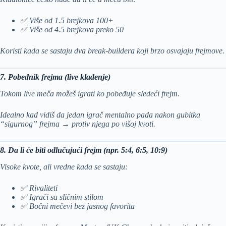
✅ Više od 1.5 brejkova 100+
✅ Više od 4.5 brejkova preko 50
Koristi kada se sastaju dva break-buildera koji brzo osvajaju frejmove.
7. Pobednik frejma (live klađenje)
Tokom live meča možeš igrati ko pobeđuje sledeći frejm.
Idealno kad vidiš da jedan igrač mentalno pada nakon gubitka
“sigurnog” frejma → protiv njega po višoj kvoti.
8. Da li će biti odlučujući frejm (npr. 5:4, 6:5, 10:9)
Visoke kvote, ali vredne kada se sastaju:
✅ Rivaliteti
✅ Igrači sa sličnim stilom
✅ Bočni mečevi bez jasnog favorita