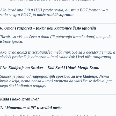
Ako igrač ima 3:0 u H2H protiv rivala, ali sve u BO7 formatu – a
sada se igra BO17, to
može značiti suprotno
.
6. Umor i raspored – faktor koji kladionice često ignorišu
Turniri sa više mečeva u danu (ili putovanja između dana) umeju da
istroše igrača
.
Ako igrač dolazi iz iscrpljujućeg meča (npr. 5:4 sa 3 decider frejma), a
sledeći protivnik je odmoran – imaš value čak i kod niže rangiranog.
Live Kladjenje na Snuker – Kad Svaki Udarč Menja Kvotu
Snuker je jedan od
najpogodnijih sportova za live klađenje
. Nema
brzih akcija, nema haosa – imaš vremena da vidiš šta se dešava, pre
nego što kladionica reaguje.
Kada i kako igrati live?
1. “Momentum shift” u sredini meča