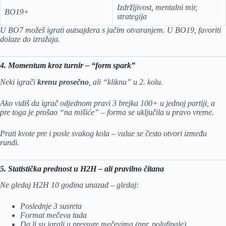
Izdržljivost, mentalni mir,
BO19+
strategija
U BO7 možeš igrati autsajdera s jačim otvaranjem. U BO19, favoriti
dolaze do izražaja.
4. Momentum kroz turnir – “form spark”
Neki igrači
krenu prosečno
, ali “kliknu” u 2. kolu.
Ako vidiš da igrač odjednom pravi 3 brejka 100+ u jednoj partiji, a
pre toga je prošao “na mišiće” – forma se uključila u pravo vreme.
Prati kvote pre i posle svakog kola – value se često otvori između
rundi.
5. Statistička prednost u H2H – ali pravilno čitana
Ne gledaj H2H 10 godina unazad – gledaj:
Poslednje 3 susreta
Format mečeva tada
Da li su igrali u pressure mečevima (npr. polufinale)