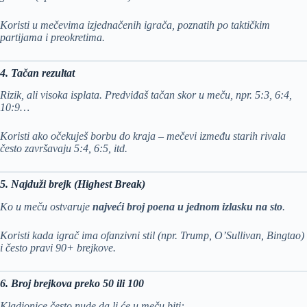
Koristi u mečevima izjednačenih igrača, poznatih po taktičkim
partijama i preokretima.
4. Tačan rezultat
Rizik, ali visoka isplata. Predviđaš tačan skor u meču, npr. 5:3, 6:4,
10:9…
Koristi ako očekuješ borbu do kraja – mečevi između starih rivala
često završavaju 5:4, 6:5, itd.
5. Najduži brejk (Highest Break)
Ko u meču ostvaruje
najveći broj poena u jednom izlasku na sto
.
Koristi kada igrač ima ofanzivni stil (npr. Trump, O’Sullivan, Bingtao)
i često pravi 90+ brejkove.
6. Broj brejkova preko 50 ili 100
Kladionice često nude da li će u meču biti: