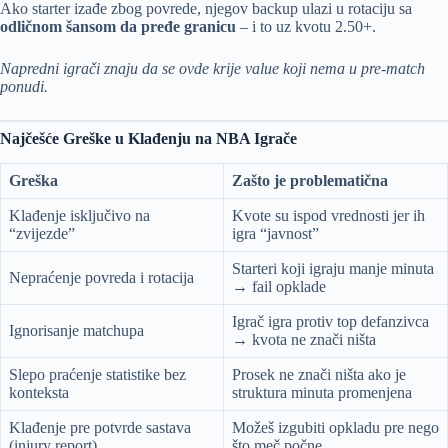
Ako starter izađe zbog povrede, njegov backup ulazi u rotaciju sa
odličnom šansom da pređe granicu
– i to uz kvotu 2.50+.
Napredni igrači znaju da se ovde krije value koji nema u pre-match
ponudi.
Najčešće Greške u Klađenju na NBA Igrače
Greška
Zašto je problematična
Klađenje isključivo na
Kvote su ispod vrednosti jer ih
“zvijezde”
igra “javnost”
Starteri koji igraju manje minuta
Nepraćenje povreda i rotacija
→ fail opklade
Igrač igra protiv top defanzivca
Ignorisanje matchupa
→ kvota ne znači ništa
Slepo praćenje statistike bez
Prosek ne znači ništa ako je
konteksta
struktura minuta promenjena
Klađenje pre potvrde sastava
Možeš izgubiti opkladu pre nego
(injury report)
što meč počne