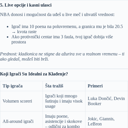
5. Live opcije i kasni ulasci
NBA donosi i mogućnost da uđeš u live meč i uhvatiš vrednost:
Igrač ima 10 poena na poluvremenu, a granica mu je bila 20.5
→ kvota raste
Ako protivnički centar ima 3 faula, tvoj igrač dobija više
prostora
Prednost: kladionica ne stigne da ažurira sve u realnom vremenu – ti
ako gledaš, možeš biti brži.
Koji Igrači Su Idealni za Klađenje?
Tip igrača
Šta tražiš
Primeri
Igrači koji mnogo
Luka Dončić, Devin
Volumen scoreri
šutiraju i imaju visok
Booker
usage
Imaju poene,
Jokic, Giannis,
All-around igrači
asistencije i skokove
LeBron
– odlični za kombo