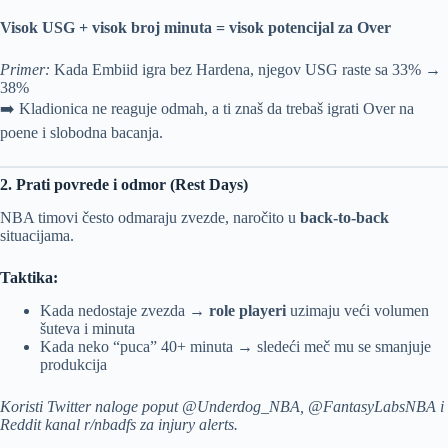
Visok USG + visok broj minuta = visok potencijal za Over
Primer:
Kada Embiid igra bez Hardena, njegov USG raste sa 33% →
38%
➡️ Kladionica ne reaguje odmah, a ti znaš da trebaš igrati Over na
poene i slobodna bacanja.
2. Prati povrede i odmor (Rest Days)
NBA timovi često odmaraju zvezde, naročito u
back-to-back
situacijama.
Taktika:
Kada nedostaje zvezda →
role playeri
uzimaju veći volumen
šuteva i minuta
Kada neko “puca” 40+ minuta → sledeći meč mu se smanjuje
produkcija
Koristi Twitter naloge poput @Underdog_NBA, @FantasyLabsNBA i
Reddit kanal r/nbadfs za injury alerts.