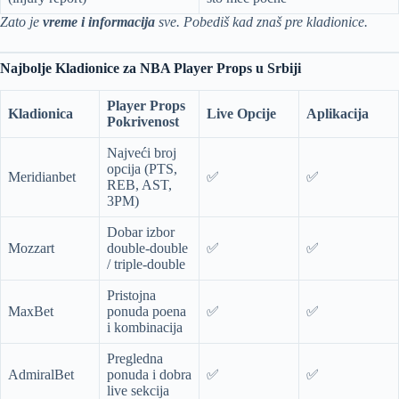
Zato je
vreme i informacija
sve. Pobediš kad znaš pre kladionice.
Najbolje Kladionice za NBA Player Props u Srbiji
Player Props
Kladionica
Live Opcije
Aplikacija
Pokrivenost
Najveći broj
opcija (PTS,
Meridianbet
✅
✅
REB, AST,
3PM)
Dobar izbor
Mozzart
double-double
✅
✅
/ triple-double
Pristojna
MaxBet
ponuda poena
✅
✅
i kombinacija
Pregledna
AdmiralBet
ponuda i dobra
✅
✅
live sekcija