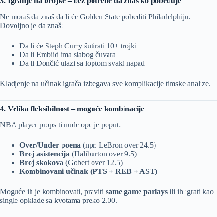
3. Igranje na brojke – bez potrebe da znaš ko pobeđuje
Ne moraš da znaš da li će Golden State pobediti Philadelphiju.
Dovoljno je da znaš:
Da li će Steph Curry šutirati 10+ trojki
Da li Embiid ima slabog čuvara
Da li Dončić ulazi sa loptom svaki napad
Kladjenje na učinak igrača izbegava sve komplikacije timske analize.
4. Velika fleksibilnost – moguće kombinacije
NBA player props ti nude opcije poput:
Over/Under poena
(npr. LeBron over 24.5)
Broj asistencija
(Haliburton over 9.5)
Broj skokova
(Gobert over 12.5)
Kombinovani učinak (PTS + REB + AST)
Moguće ih je kombinovati, praviti
same game parlays
ili ih igrati kao
single opklade sa kvotama preko 2.00.