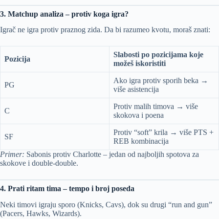
3. Matchup analiza – protiv koga igra?
Igrač ne igra protiv praznog zida. Da bi razumeo kvotu, moraš znati:
Slabosti po pozicijama koje
Pozicija
možeš iskoristiti
Ako igra protiv sporih beka →
PG
više asistencija
Protiv malih timova → više
C
skokova i poena
Protiv “soft” krila → više PTS +
SF
REB kombinacija
Primer:
Sabonis protiv Charlotte – jedan od najboljih spotova za
skokove i double-double.
4. Prati ritam tima – tempo i broj poseda
Neki timovi igraju sporo (Knicks, Cavs), dok su drugi “run and gun”
(Pacers, Hawks, Wizards).