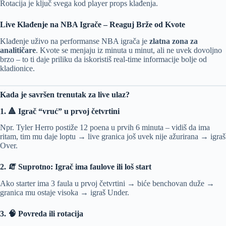
Rotacija je ključ svega kod player props klađenja.
Live Klađenje na NBA Igrače – Reaguj Brže od Kvote
Klađenje uživo na performanse NBA igrača je
zlatna zona za
analitičare
. Kvote se menjaju iz minuta u minut, ali ne uvek dovoljno
brzo – to ti daje priliku da iskoristiš real-time informacije bolje od
kladionice.
Kada je savršen trenutak za live ulaz?
1. 🔺 Igrač “vruć” u prvoj četvrtini
Npr. Tyler Herro postiže 12 poena u prvih 6 minuta – vidiš da ima
ritam, tim mu daje loptu → live granica još uvek nije ažurirana → igraš
Over.
2. 🧯 Suprotno: Igrač ima faulove ili loš start
Ako starter ima 3 faula u prvoj četvrtini → biće benchovan duže →
granica mu ostaje visoka → igraš Under.
3. 🧠 Povreda ili rotacija