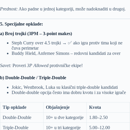
Prednost:
Ako padne u jednoj kategoriji, može nadoknaditi u drugoj.
5. Specijalne opklade:
a) Broj trojki (3PM – 3-point makes)
Steph Curry over 4.5 trojki → ✅ ako igra protiv tima koji ne
čuva perimetar
Buddy Hield, Anfernee Simons – redovni kandidati za over
Savet:
Proveri
3P Allowed
protivničke ekipe!
b) Double-Double / Triple-Double
Jokic, Westbrook, Luka su klasični triple-double kandidati
Double-double opcija često ima dobru kvotu i za visoke igrače
Tip opklade
Objašnjenje
Kvota
Double-Double
10+ u dve kategorije
1.80–2.50
Triple-Double
10+ u tri kategorije
5.00–12.00