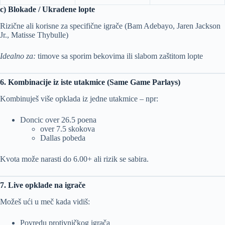
c) Blokade / Ukradene lopte
Rizične ali korisne za specifične igrače (Bam Adebayo, Jaren Jackson
Jr., Matisse Thybulle)
Idealno za:
timove sa sporim bekovima ili slabom zaštitom lopte
6. Kombinacije iz iste utakmice (Same Game Parlays)
Kombinuješ više opklada iz jedne utakmice – npr:
Doncic over 26.5 poena
over 7.5 skokova
Dallas pobeda
Kvota može narasti do 6.00+ ali rizik se sabira.
7. Live opklade na igrače
Možeš ući u meč kada vidiš:
Povredu protivničkog igrača