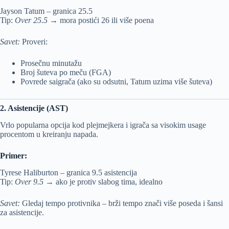
Jayson Tatum – granica 25.5
Tip:
Over 25.5
→ mora postići 26 ili više poena
Savet:
Proveri:
Prosečnu minutažu
Broj šuteva po meču (FGA)
Povrede saigrača (ako su odsutni, Tatum uzima više šuteva)
2. Asistencije (AST)
Vrlo popularna opcija kod plejmejkera i igrača sa visokim usage
procentom u kreiranju napada.
Primer:
Tyrese Haliburton – granica 9.5 asistencija
Tip:
Over 9.5
→ ako je protiv slabog tima, idealno
Savet:
Gledaj tempo protivnika – brži tempo znači više poseda i šansi
za asistencije.