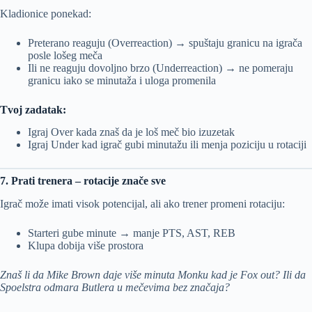
Kladionice ponekad:
Preterano reaguju (Overreaction) → spuštaju granicu na igrača
posle lošeg meča
Ili ne reaguju dovoljno brzo (Underreaction) → ne pomeraju
granicu iako se minutaža i uloga promenila
Tvoj zadatak:
Igraj Over kada znaš da je loš meč bio izuzetak
Igraj Under kad igrač gubi minutažu ili menja poziciju u rotaciji
7. Prati trenera – rotacije znače sve
Igrač može imati visok potencijal, ali ako trener promeni rotaciju:
Starteri gube minute → manje PTS, AST, REB
Klupa dobija više prostora
Znaš li da Mike Brown daje više minuta Monku kad je Fox out? Ili da
Spoelstra odmara Butlera u mečevima bez značaja?