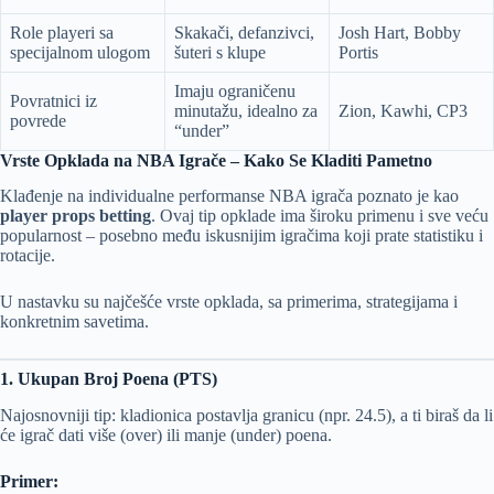
Role playeri sa
Skakači, defanzivci,
Josh Hart, Bobby
specijalnom ulogom
šuteri s klupe
Portis
Imaju ograničenu
Povratnici iz
minutažu, idealno za
Zion, Kawhi, CP3
povrede
“under”
Vrste Opklada na NBA Igrače – Kako Se Kladiti Pametno
Klađenje na individualne performanse NBA igrača poznato je kao
player props betting
. Ovaj tip opklade ima široku primenu i sve veću
popularnost – posebno među iskusnijim igračima koji prate statistiku i
rotacije.
U nastavku su najčešće vrste opklada, sa primerima, strategijama i
konkretnim savetima.
1. Ukupan Broj Poena (PTS)
Najosnovniji tip: kladionica postavlja granicu (npr. 24.5), a ti biraš da li
će igrač dati više (over) ili manje (under) poena.
Primer: