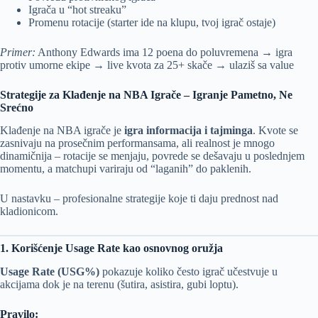
Igrača u “hot streaku”
Promenu rotacije (starter ide na klupu, tvoj igrač ostaje)
Primer:
Anthony Edwards ima 12 poena do poluvremena → igra
protiv umorne ekipe → live kvota za 25+ skače → ulaziš sa value
Strategije za Klađenje na NBA Igrače – Igranje Pametno, Ne
Srećno
Klađenje na NBA igrače je
igra informacija i tajminga
. Kvote se
zasnivaju na prosečnim performansama, ali realnost je mnogo
dinamičnija – rotacije se menjaju, povrede se dešavaju u poslednjem
momentu, a matchupi variraju od “laganih” do paklenih.
U nastavku – profesionalne strategije koje ti daju prednost nad
kladionicom.
1. Korišćenje Usage Rate kao osnovnog oružja
Usage Rate (USG%)
pokazuje koliko često igrač učestvuje u
akcijama dok je na terenu (šutira, asistira, gubi loptu).
Pravilo: