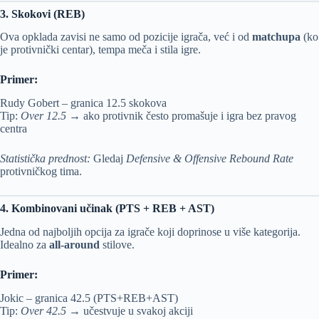
3. Skokovi (REB)
Ova opklada zavisi ne samo od pozicije igrača, već i od
matchupa
(ko
je protivnički centar), tempa meča i stila igre.
Primer:
Rudy Gobert – granica 12.5 skokova
Tip:
Over 12.5
→ ako protivnik često promašuje i igra bez pravog
centra
Statistička prednost:
Gledaj
Defensive & Offensive Rebound Rate
protivničkog tima.
4. Kombinovani učinak (PTS + REB + AST)
Jedna od najboljih opcija za igrače koji doprinose u više kategorija.
Idealno za
all-around
stilove.
Primer:
Jokic – granica 42.5 (PTS+REB+AST)
Tip:
Over 42.5
→ učestvuje u svakoj akciji