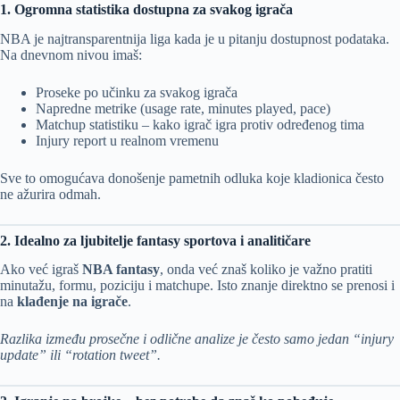
1. Ogromna statistika dostupna za svakog igrača
NBA je najtransparentnija liga kada je u pitanju dostupnost podataka.
Na dnevnom nivou imaš:
Proseke po učinku za svakog igrača
Napredne metrike (usage rate, minutes played, pace)
Matchup statistiku – kako igrač igra protiv određenog tima
Injury report u realnom vremenu
Sve to omogućava donošenje pametnih odluka koje kladionica često
ne ažurira odmah.
2. Idealno za ljubitelje fantasy sportova i analitičare
Ako već igraš
NBA fantasy
, onda već znaš koliko je važno pratiti
minutažu, formu, poziciju i matchupe. Isto znanje direktno se prenosi i
na
klađenje na igrače
.
Razlika između prosečne i odlične analize je često samo jedan “injury
update” ili “rotation tweet”.