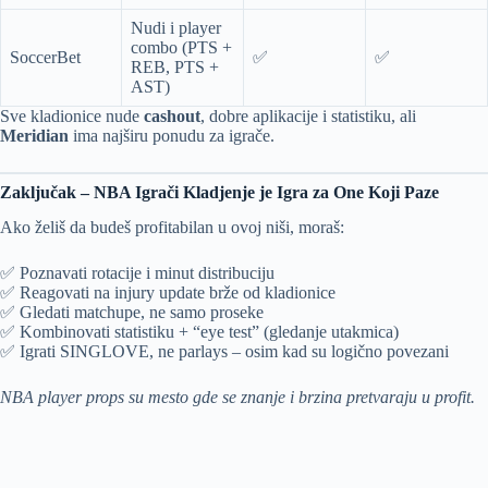
Nudi i player
combo (PTS +
SoccerBet
✅
✅
REB, PTS +
AST)
Sve kladionice nude
cashout
, dobre aplikacije i statistiku, ali
Meridian
ima najširu ponudu za igrače.
Zaključak – NBA Igrači Kladjenje je Igra za One Koji Paze
Ako želiš da budeš profitabilan u ovoj niši, moraš:
✅ Poznavati rotacije i minut distribuciju
✅ Reagovati na injury update brže od kladionice
✅ Gledati matchupe, ne samo proseke
✅ Kombinovati statistiku + “eye test” (gledanje utakmica)
✅ Igrati SINGLOVE, ne parlays – osim kad su logično povezani
NBA player props su mesto gde se znanje i brzina pretvaraju u profit.