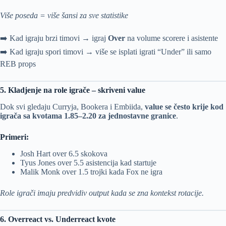
Više poseda = više šansi za sve statistike
➡️ Kad igraju brzi timovi → igraj
Over
na volume scorere i asistente
➡️ Kad igraju spori timovi → više se isplati igrati “Under” ili samo
REB props
5. Kladjenje na role igrače – skriveni value
Dok svi gledaju Curryja, Bookera i Embiida,
value se često krije kod
igrača sa kvotama 1.85–2.20 za jednostavne granice
.
Primeri:
Josh Hart over 6.5 skokova
Tyus Jones over 5.5 asistencija kad startuje
Malik Monk over 1.5 trojki kada Fox ne igra
Role igrači imaju predvidiv output kada se zna kontekst rotacije.
6. Overreact vs. Underreact kvote