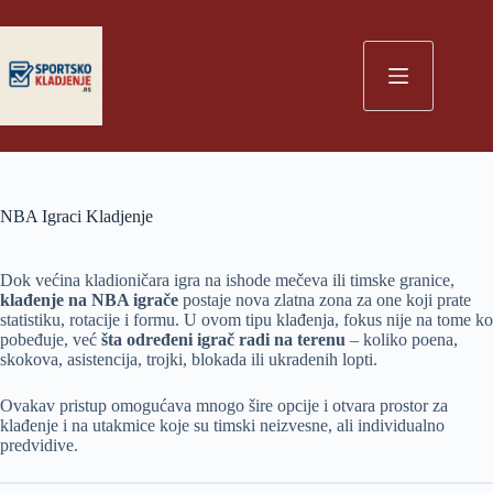
Skip
to
content
NBA Igraci Kladjenje
Dok većina kladioničara igra na ishode mečeva ili timske granice,
klađenje na NBA igrače
postaje nova zlatna zona za one koji prate
statistiku, rotacije i formu. U ovom tipu klađenja, fokus nije na tome ko
pobeđuje, već
šta određeni igrač radi na terenu
– koliko poena,
skokova, asistencija, trojki, blokada ili ukradenih lopti.
Ovakav pristup omogućava mnogo šire opcije i otvara prostor za
klađenje i na utakmice koje su timski neizvesne, ali individualno
predvidive.