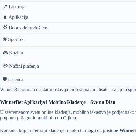
📍 Lokacija
📱 Aplikacija
🎁 Bonus dobrodošlice
⚽ Sportovi
🎮 Kazino
💳 Načini plaćanja
🛡️ Licenca
WinnerBet odmah na startu ostavlja profesionalan utisak – sajt je respo
WinnerBet Aplikacija i Mobilno Klađenje – Sve na Dlan
U savremenom svetu online klađenja, mobilno iskustvo je podjednako v
potpuno prilagodio mobilnim uređajima.
Korisnici koji preferiraju klađenje u pokretu mogu da pristupe
WinnerB