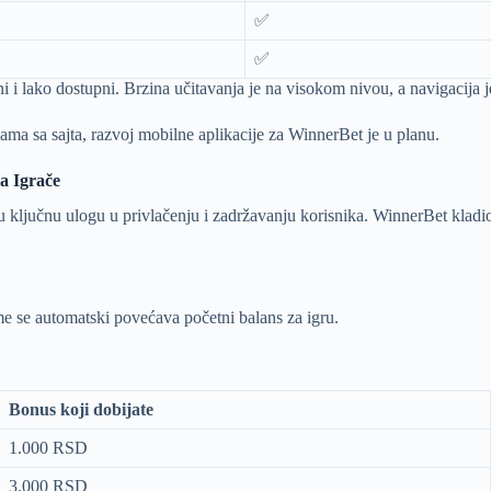
✅
✅
 i lako dostupni. Brzina učitavanja je na visokom nivou, a navigacija j
jama sa sajta, razvoj mobilne aplikacije za WinnerBet je u planu.
a Igrače
u ključnu ulogu u privlačenju i zadržavanju korisnika. WinnerBet kladi
me se automatski povećava početni balans za igru.
Bonus koji dobijate
1.000 RSD
3.000 RSD