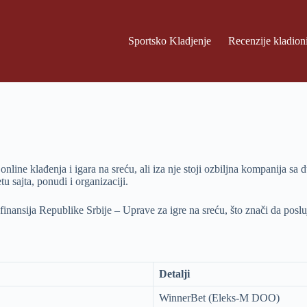
Sportsko Kladjenje
Recenzije kladion
online klađenja i igara na sreću, ali iza nje stoji ozbiljna kompanija
tu sajta, ponudi i organizaciji.
finansija Republike Srbije – Uprave za igre na sreću, što znači da posl
Detalji
WinnerBet (Eleks-M DOO)