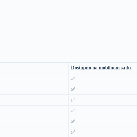
Dostupno na mobilnom sajtu
✅
✅
✅
✅
✅
✅