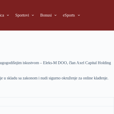
ica
Sportovi
Bonusi
eSports
 sa dugogodišnjim iskustvom – Eleks-M DOO, član Axel Capital Holding
uje u skladu sa zakonom i nudi sigurno okruženje za online klađenje.