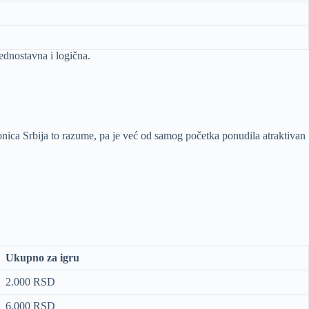
ednostavna i logična.
onica Srbija to razume, pa je već od samog početka ponudila atraktivan
Ukupno za igru
2.000 RSD
6.000 RSD