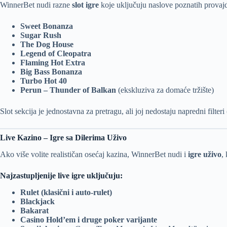
WinnerBet nudi razne
slot igre
koje uključuju naslove poznatih provaj
Sweet Bonanza
Sugar Rush
The Dog House
Legend of Cleopatra
Flaming Hot Extra
Big Bass Bonanza
Turbo Hot 40
Perun – Thunder of Balkan
(ekskluziva za domaće tržište)
Slot sekcija je jednostavna za pretragu, ali joj nedostaju napredni filter
Live Kazino – Igre sa Dilerima Uživo
Ako više volite realističan osećaj kazina, WinnerBet nudi i
igre uživo
,
Najzastupljenije live igre uključuju:
Rulet (klasični i auto-rulet)
Blackjack
Bakarat
Casino Hold’em i druge poker varijante