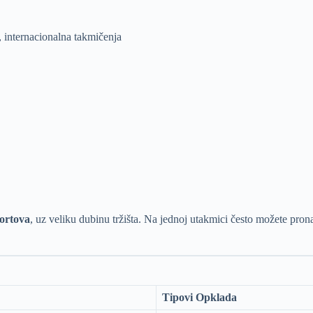
, internacionalna takmičenja
portova
, uz veliku dubinu tržišta. Na jednoj utakmici često možete pron
Tipovi Opklada