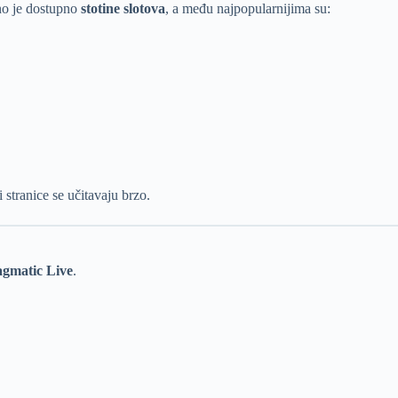
no je dostupno
stotine slotova
, a među najpopularnijima su:
i stranice se učitavaju brzo.
agmatic Live
.